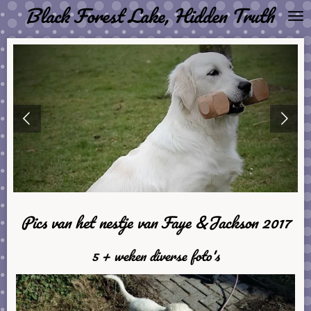
Black Forest Lake, Hidden Truth
Ga
direct
naar
de
hoofdinhoud
Pics van het nestje van Faye &Jackson 2017
5 + weken diverse foto's