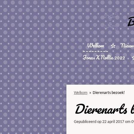
Ga
direct
B
naar
de
hoofdinhoud
Welkom
Nieuw
Jonas X Nollie 2022
Welkom
»
Dierenarts bezoek!
Dierenarts 
Gepubliceerd op 22 april 2017 om 0