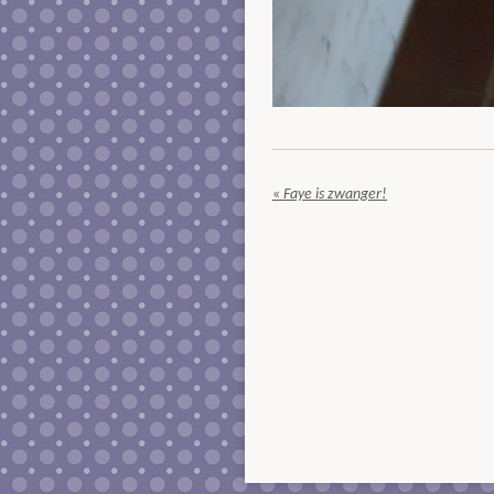
«
Faye is zwanger!