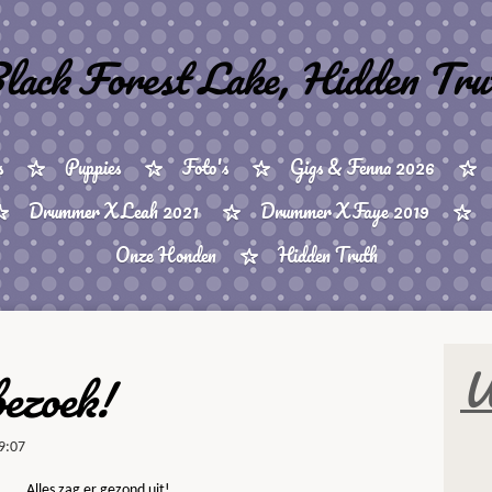
lack Forest Lake, Hidden Tru
s
Puppies
Foto's
Gigs & Fenna 2026
Drummer X Leah 2021
Drummer X Faye 2019
Onze Honden
Hidden Truth
W
bezoek!
9:07
Alles zag er gezond uit!