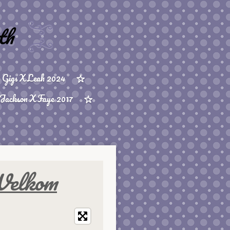
th
Gigs X Leah 2024
Jackson X Faye 2017
elkom