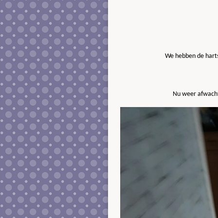
We hebben de hartsl
Nu weer afwacht